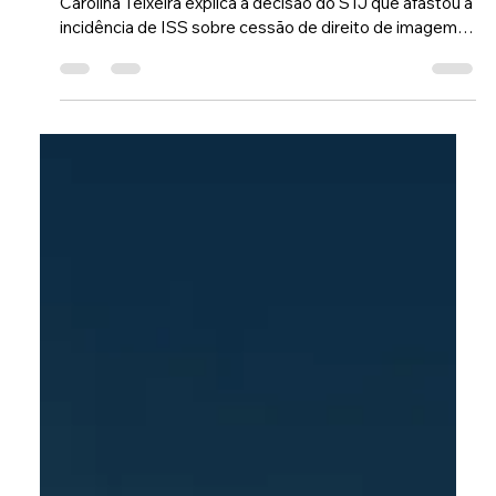
Carolina Teixeira explica a decisão do STJ que afastou a
incidência de ISS sobre cessão de direito de imagem
em determinadas situações. ⚖️ 📌 Entenda os impactos
para contratos, empresas e operações que envolvem
exploração comercial de imagem. ▶️ Assista até o final e
veja como essa decisão pode impactar o seu negócio.
📲 Compartilhe com empresários, agências e
profissionais da área.