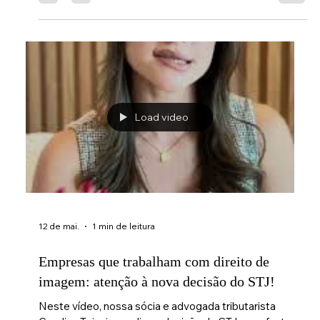
Teixeira, advogada tributarista do Sergio Couto
Advogados Associados, explica os principais pontos
sobre o tema. ▶️ A reforma tributária trouxe mudanças
importantes para a tributação dos aluguéis na pessoa
jurídica — e entender esses impactos pode fazer toda
a diferença no
Load video
12 de mai.
1 min de leitura
Empresas que trabalham com direito de
imagem: atenção à nova decisão do STJ!
Neste vídeo, nossa sócia e advogada tributarista